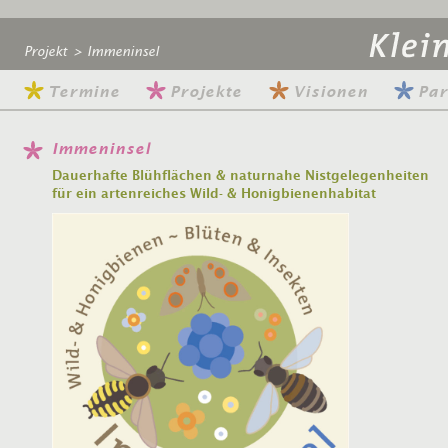
Projekt
>
Immeninsel
Termine
Projekte
Visionen
Par
Immeninsel
Dauerhafte Blühflächen & naturnahe Nistgelegenheiten
für ein artenreiches Wild- & Honigbienenhabitat