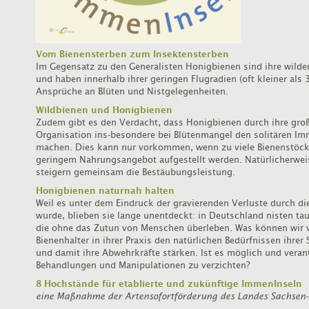
Vom Bienensterben zum Insektensterben
Im Gegensatz zu den Generalisten Honigbienen sind ihre wilden
und haben innerhalb ihrer geringen Flugradien (oft kleiner als 
Ansprüche an Blüten und Nistgelegenheiten.
Wildbienen und Honigbienen
Zudem gibt es den Verdacht, dass Honigbienen durch ihre gro
Organisation ins-besondere bei Blütenmangel den solitären Im
machen. Dies kann nur vorkommen, wenn zu viele Bienenstöcke
geringem Nahrungsangebot aufgestellt werden. Natürlicherwei
steigern gemeinsam die Bestäubungsleistung.
Honigbienen naturnah halten
Weil es unter dem Eindruck der gravierenden Verluste durch di
wurde, blieben sie lange unentdeckt: in Deutschland nisten ta
die ohne das Zutun von Menschen überleben. Was können wir 
Bienenhalter in ihrer Praxis den natürlichen Bedürfnissen ihr
und damit ihre Abwehrkräfte stärken. Ist es möglich und veran
Behandlungen und Manipulationen zu verzichten?
8 Hochstände für etablierte und
zukünftig
e ImmenInseln
eine Maßnahme der Artensofortförderung des Landes Sachsen