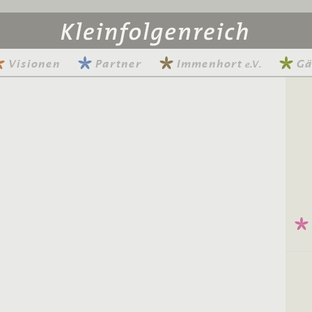
Visionen
Partner
Immenhort
Gä
e.V.