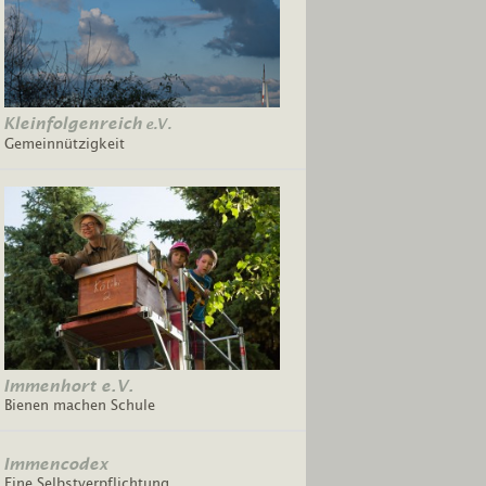
Kleinfolgenreich
e.V.
Gemeinnützigkeit
Immenhort e.V.
Bienen machen Schule
Immencodex
Eine Selbstverpflichtung