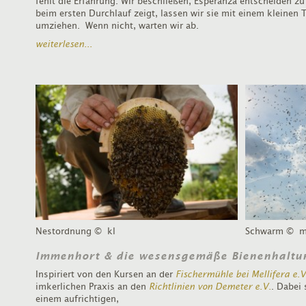
fehlt die Erfahrung. Wir beschließen, Esperanza entscheiden zu
beim ersten Durchlauf zeigt, lassen wir sie mit einem kleinen T
umziehen. Wenn nicht, warten wir ab.
weiterlesen...
Nestordnung
© kl
Schwarm
© m
Immenhort & die wesensgemäße Bienenhaltu
Inspiriert von den Kursen an der
Fischermühle bei Mellifera e.V
imkerlichen Praxis an den
Richtlinien von Demeter e.V.
. Dabei 
einem aufrichtigen,