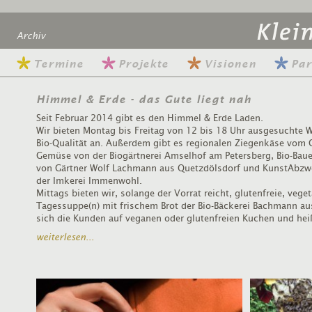
Archiv
Termine
Projekte
Visionen
Par
Himmel & Erde - das Gute liegt nah
Seit Februar 2014 gibt es den Himmel & Erde Laden.
Wir bieten Montag bis Freitag von 12 bis 18 Uhr ausgesuchte W
Bio-Qualität an. Außerdem gibt es regionalen Ziegenkäse vom G
Gemüse von der Biogärtnerei Amselhof am Petersberg, Bio-Bauer
von Gärtner Wolf Lachmann aus Quetzdölsdorf und KunstAbzwe
der Imkerei Immenwohl.
Mittags bieten wir, solange der Vorrat reicht, glutenfreie, vege
Tagessuppe(n) mit frischem Brot der Bio-Bäckerei Bachmann au
sich die Kunden auf veganen oder glutenfreien Kuchen und hei
weiterlesen...